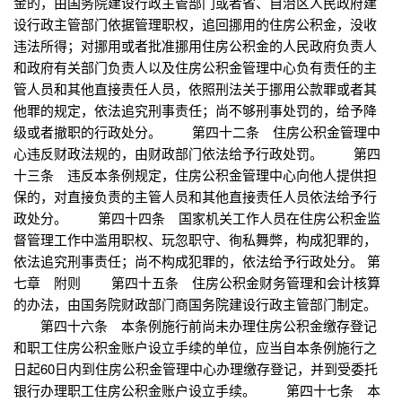
金的，由国务院建设行政主管部门或者省、自治区人民政府建
设行政主管部门依据管理职权，追回挪用的住房公积金，没收
违法所得；对挪用或者批准挪用住房公积金的人民政府负责人
和政府有关部门负责人以及住房公积金管理中心负有责任的主
管人员和其他直接责任人员，依照刑法关于挪用公款罪或者其
他罪的规定，依法追究刑事责任；尚不够刑事处罚的，给予降
级或者撤职的行政处分。 第四十二条 住房公积金管理中
心违反财政法规的，由财政部门依法给予行政处罚。 第四
十三条 违反本条例规定，住房公积金管理中心向他人提供担
保的，对直接负责的主管人员和其他直接责任人员依法给予行
政处分。 第四十四条 国家机关工作人员在住房公积金监
督管理工作中滥用职权、玩忽职守、徇私舞弊，构成犯罪的，
依法追究刑事责任；尚不构成犯罪的，依法给予行政处分。 第
七章 附则 第四十五条 住房公积金财务管理和会计核算
的办法，由国务院财政部门商国务院建设行政主管部门制定。
第四十六条 本条例施行前尚未办理住房公积金缴存登记
和职工住房公积金账户设立手续的单位，应当自本条例施行之
日起60日内到住房公积金管理中心办理缴存登记，并到受委托
银行办理职工住房公积金账户设立手续。 第四十七条 本