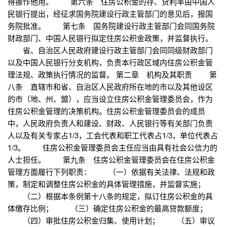
得挪作他用。 第六条 住房公积金的存、贷利率由中国人
民银行提出，经征求国务院建设行政主管部门的意见后，报国
务院批准。 第七条 国务院建设行政主管部门会同国务院
财政部门、中国人民银行拟定住房公积金政策，并监督执行。
省、自治区人民政府建设行政主管部门会同同级财政部门
以及中国人民银行分支机构，负责本行政区域内住房公积金管
理法规、政策执行情况的监督。 第二章 机构及其职责 第
八条 直辖市和省、自治区人民政府所在地的市以及其他设区
的市（地、州、盟），应当设立住房公积金管理委员会，作为
住房公积金管理的决策机构。住房公积金管理委员会的成员
中，人民政府负责人和建设、财政、人民银行等有关部门负责
人以及有关专家占1/3，工会代表和职工代表占1/3，单位代表占
1/3。 住房公积金管理委员会主任应当由具有社会公信力的
人士担任。 第九条 住房公积金管理委员会在住房公积金
管理方面履行下列职责： （一）依据有关法律、法规和政
策，制定和调整住房公积金的具体管理措施，并监督实施；
（二）根据本条例第十八条的规定，拟订住房公积金的具
体缴存比例； （三）确定住房公积金的最高贷款额度；
（四）审批住房公积金归集、使用计划； （五）审议