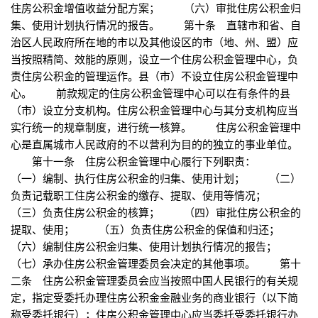
住房公积金增值收益分配方案； （六）审批住房公积金归
集、使用计划执行情况的报告。 第十条 直辖市和省、自
治区人民政府所在地的市以及其他设区的市（地、州、盟）应
当按照精简、效能的原则，设立一个住房公积金管理中心，负
责住房公积金的管理运作。县（市）不设立住房公积金管理中
心。 前款规定的住房公积金管理中心可以在有条件的县
（市）设立分支机构。住房公积金管理中心与其分支机构应当
实行统一的规章制度，进行统一核算。 住房公积金管理中
心是直属城市人民政府的不以营利为目的的独立的事业单位。
第十一条 住房公积金管理中心履行下列职责：
（一）编制、执行住房公积金的归集、使用计划； （二）
负责记载职工住房公积金的缴存、提取、使用等情况；
（三）负责住房公积金的核算； （四）审批住房公积金的
提取、使用； （五）负责住房公积金的保值和归还；
（六）编制住房公积金归集、使用计划执行情况的报告；
（七）承办住房公积金管理委员会决定的其他事项。 第十
二条 住房公积金管理委员会应当按照中国人民银行的有关规
定，指定受委托办理住房公积金金融业务的商业银行（以下简
称受委托银行）；住房公积金管理中心应当委托受委托银行办