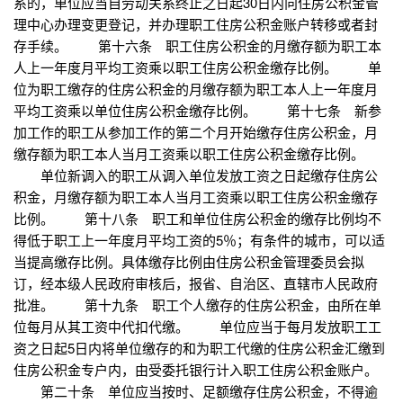
系的，单位应当自劳动关系终止之日起30日内向住房公积金管
理中心办理变更登记，并办理职工住房公积金账户转移或者封
存手续。 第十六条 职工住房公积金的月缴存额为职工本
人上一年度月平均工资乘以职工住房公积金缴存比例。 单
位为职工缴存的住房公积金的月缴存额为职工本人上一年度月
平均工资乘以单位住房公积金缴存比例。 第十七条 新参
加工作的职工从参加工作的第二个月开始缴存住房公积金，月
缴存额为职工本人当月工资乘以职工住房公积金缴存比例。
单位新调入的职工从调入单位发放工资之日起缴存住房公
积金，月缴存额为职工本人当月工资乘以职工住房公积金缴存
比例。 第十八条 职工和单位住房公积金的缴存比例均不
得低于职工上一年度月平均工资的5％；有条件的城市，可以适
当提高缴存比例。具体缴存比例由住房公积金管理委员会拟
订，经本级人民政府审核后，报省、自治区、直辖市人民政府
批准。 第十九条 职工个人缴存的住房公积金，由所在单
位每月从其工资中代扣代缴。 单位应当于每月发放职工工
资之日起5日内将单位缴存的和为职工代缴的住房公积金汇缴到
住房公积金专户内，由受委托银行计入职工住房公积金账户。
第二十条 单位应当按时、足额缴存住房公积金，不得逾