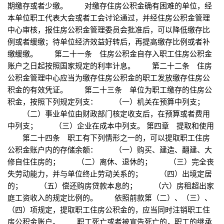
期缴存或者少缴。 对缴存住房公积金确有困难的单位，经
本单位职工代表大会或者工会讨论通过，并经住房公积金管理
中心审核，报住房公积金管理委员会批准后，可以降低缴存比
例或者缓缴；待单位经济效益好转后，再提高缴存比例或者补
缴缓缴。 第二十一条 住房公积金自存入职工住房公积金
账户之日起按照国家规定的利率计息。 第二十二条 住房
公积金管理中心应当为缴存住房公积金的职工发放缴存住房公
积金的有效凭证。 第二十三条 单位为职工缴存的住房公
积金，按照下列规定列支： （一）机关在预算中列支；
（二）事业单位由财政部门核定收支后，在预算或者费用
中列支； （三）企业在成本中列支。 第四章 提取和使用
第二十四条 职工有下列情形之一的，可以提取职工住房
公积金账户内的存储余额： （一）购买、建造、翻建、大
修自住住房的； （二）离休、退休的； （三）完全丧
失劳动能力，并与单位终止劳动关系的； （四）出境定居
的； （五）偿还购房贷款本息的； （六）房租超出家
庭工资收入的规定比例的。 依照前款第（二）、（三）、
（四）项规定，提取职工住房公积金的，应当同时注销职工住
房公积金账户。 职工死亡或者被宣告死亡的，职工的继承